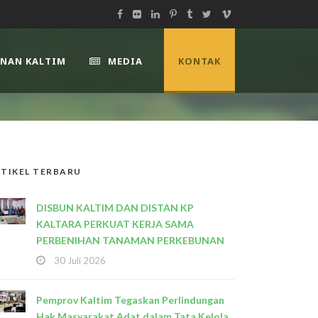
UNAN KALTIM
MEDIA
KONTAK
TIKEL TERBARU
DISBUN KALTIM DAN DISTAN KP
KALTARA PERKUAT KERJA SAMA
PERBENIHAN TANAMAN PERKEBUNAN
30 Juli 2026
Pemprov Kaltim Tegaskan Perlindungan
Hak Masyarakat Adat dalam Tata Kelola