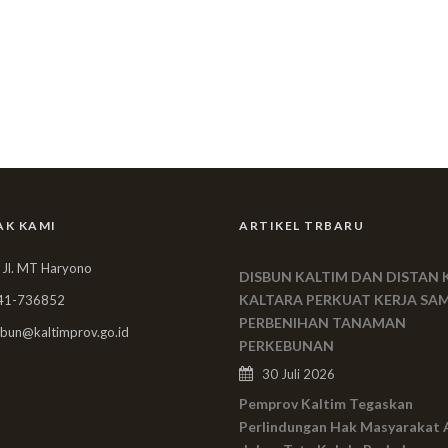
AK KAMI
ARTIKEL TRBARU
 Jl. MT Haryono
DISBUN KALTIM DAN DISTAN 
KALTARA PERKUAT KERJA SA
41-736852
PERBENIHAN TANAMAN
bun@kaltimprov.go.id
PERKEBUNAN
30 Juli 2026
Pemprov Kaltim Tegaskan
Perlindungan Hak Masyarakat 