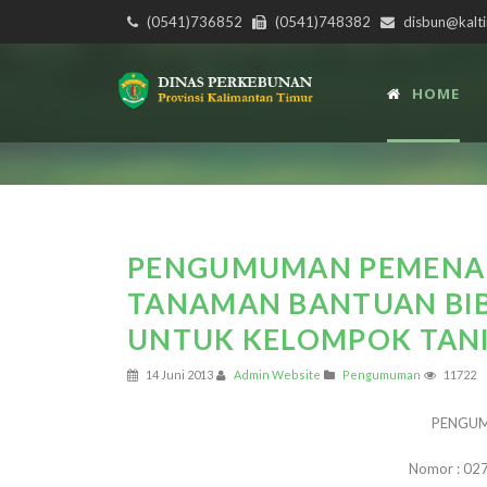
(0541)736852
(0541)748382
disbun@kalti
HOME
PENGUMUMAN PEMENA
TANAMAN BANTUAN BIB
UNTUK KELOMPOK TANI 
14 Juni 2013
Admin Website
Pengumuman
11722
P
ENGU
Nomor : 02