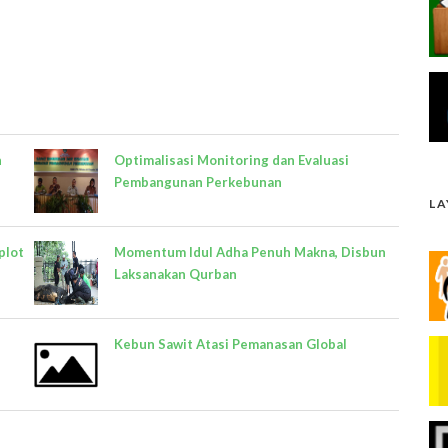
h
Optimalisasi Monitoring dan Evaluasi
Pembangunan Perkebunan
L
plot
Momentum Idul Adha Penuh Makna, Disbun
Laksanakan Qurban
Kebun Sawit Atasi Pemanasan Global