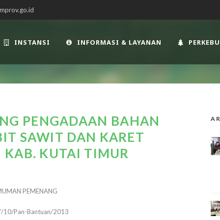
mprov.go.id
INSTANSI
INFORMASI & LAYANAN
PERKEB
NG PENGADAAN BAHAN
AR
IT SAWIT DAN KARET
KAB. KUTAI TIMUR
MUMAN PEMENANG
7/10/Pan-Bantuan/2013