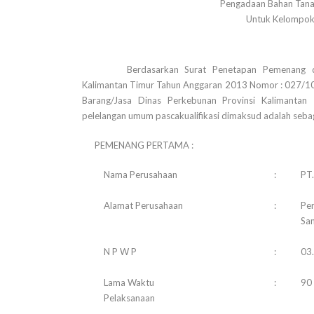
Pengadaan Bahan Tanam
Untuk Kelompok 
Berdasarkan Surat Penetapan Pemenang d
Kalimantan Timur Tahun Anggaran 2013 Nomor : 027/10/
Barang/Jasa Dinas Perkebunan Provinsi Kaliman
pelelangan umum pascakualifikasi dimaksud adalah sebaga
PEMENANG PERTAMA :
Nama Perusahaan
:
PT
Alamat Perusahaan
:
Pe
Sa
N P W P
:
03
Lama Waktu
:
90 
Pelaksanaan