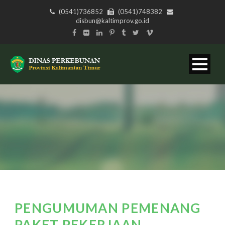
(0541)736852
(0541)748382
disbun@kaltimprov.go.id
PENGUMUMAN PEMENANG
PAKET PEKERJAAN