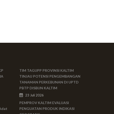
KP
TIM TAGUPP PROVINSI KALTIM
MA
TINJAU POTENSI PENGEMBANGAN
TANAMAN PERKEBUNAN DI UPTD
PBTP DISBUN KALTIM
23 Juli 2026
PEMPROV KALTIM EVALUASI
Adat
PENGUATAN PRODUK INDIKASI