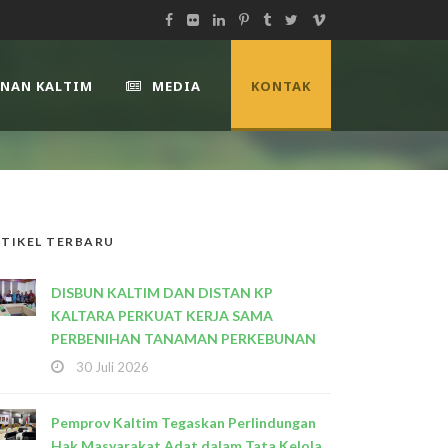
UNAN KALTIM
MEDIA
KONTAK
TIKEL TERBARU
DISBUN KALTIM DAN DISTAN KP
KALTARA PERKUAT KERJA SAMA
PERBENIHAN TANAMAN PERKEBUNAN
30 Juli 2026
Pemprov Kaltim Tegaskan Perlindungan
Hak Masyarakat Adat dalam Tata Kelola