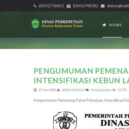
(0541)736852
(0541)748382
disbun@kalti
HOME
PENGUMUMAN PEMENAN
INTENSIFIKASI KEBUN L
27 Juni 2014
Admin Website
Pengumuman
11770
Pengumuman Pemenang Paket Pekerjaan Intensifikasi Ke