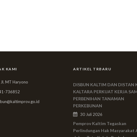
AK KAMI
ARTIKEL TRBARU
 Jl. MT Haryono
DISBUN KALTIM DAN DISTAN 
KALTARA PERKUAT KERJA SA
41-736852
PERBENIHAN TANAMAN
bun@kaltimprov.go.id
PERKEBUNAN
30 Juli 2026
Pemprov Kaltim Tegaskan
Perlindungan Hak Masyarakat 