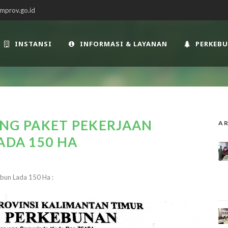
mprov.go.id
INSTANSI
INFORMASI & LAYANAN
PERKEB
G PAKET PEKERJAAN
AR
ADA 150 HA
bun Lada 150 Ha :