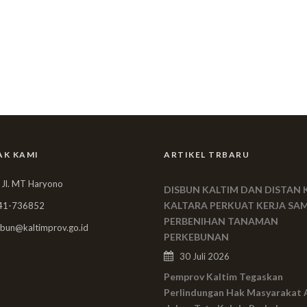
AK KAMI
ARTIKEL TRBARU
 Jl. MT Haryono
DISBUN KALTIM DAN DISTAN 
KALTARA PERKUAT KERJA SA
41-736852
PERBENIHAN TANAMAN
bun@kaltimprov.go.id
PERKEBUNAN
30 Juli 2026
Pemprov Kaltim Tegaskan
Perlindungan Hak Masyarakat 