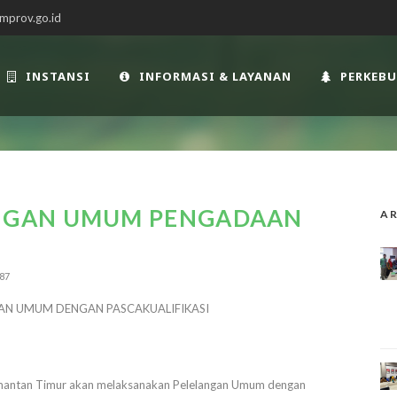
mprov.go.id
INSTANSI
INFORMASI & LAYANAN
PERKEB
NGAN UMUM PENGADAAN
AR
87
N UMUM DENGAN PASCAKUALIFIKASI
limantan Timur akan melaksanakan Pelelangan Umum dengan