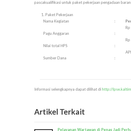
pascakualifikasi untuk paket pekerjaan pengadaan barang
1. Paket Pekerjaan
Nama Kegiatan
:
Pe
R
Pagu Anggaran
:
R
Nilai total HPS
:
AP
Sumber Dana
:
Informasi selengkapnya dapat dilihat di
http://lpse.kalti
Artikel Terkait
Pelayanan Wartawan di Penas Jadi Perh