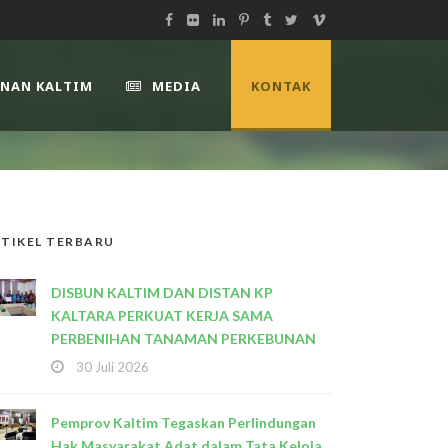
UNAN KALTIM
MEDIA
KONTAK
TIKEL TERBARU
DISBUN KALTIM DAN DISTAN KP
KALTARA PERKUAT KERJA SAMA
PERBENIHAN TANAMAN PERKEBUNAN
30 Juli 2026
Pemprov Kaltim Tegaskan Perlindungan
Hak Masyarakat Adat dalam Tata Kelola