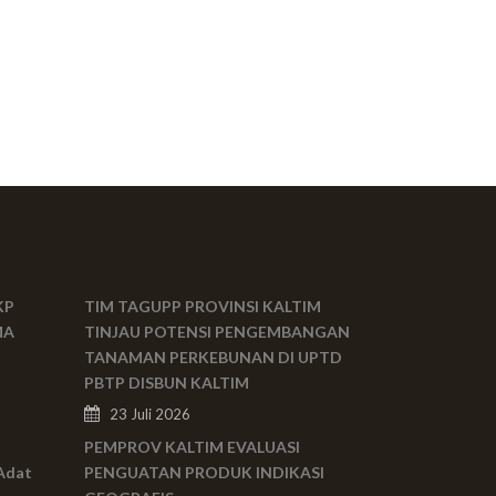
KP
TIM TAGUPP PROVINSI KALTIM
MA
TINJAU POTENSI PENGEMBANGAN
TANAMAN PERKEBUNAN DI UPTD
PBTP DISBUN KALTIM
23 Juli 2026
PEMPROV KALTIM EVALUASI
Adat
PENGUATAN PRODUK INDIKASI