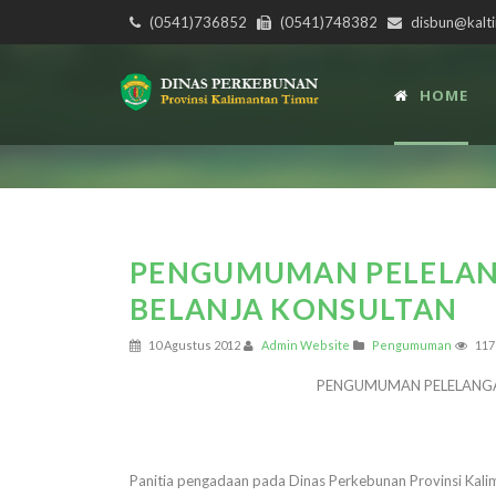
(0541)736852
(0541)748382
disbun@kalti
HOME
PENGUMUMAN PELELA
BELANJA KONSULTAN
10 Agustus 2012
Admin Website
Pengumuman
117
PENGUMUMAN PELELANGA
Panitia pengadaan pada Dinas Perkebunan Provinsi Ka