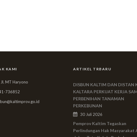
AK KAMI
ARTIKEL TRBARU
 Jl. MT Haryono
DISBUN KALTIM DAN DISTAN 
KALTARA PERKUAT KERJA SA
41-736852
PERBENIHAN TANAMAN
bun@kaltimprov.go.id
PERKEBUNAN
30 Juli 2026
Pemprov Kaltim Tegaskan
Perlindungan Hak Masyarakat 