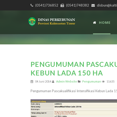
(0541)736852
(0541)748382
disbun@kalti
HOME
PENGUMUMAN PASCAKUAL
KEBUN LADA 150 HA
04 Juni 2014
Admin Website
Pengumuman
11635
Pengumuman Pascakualifikasi Intensifikasi Kebun Lada 1