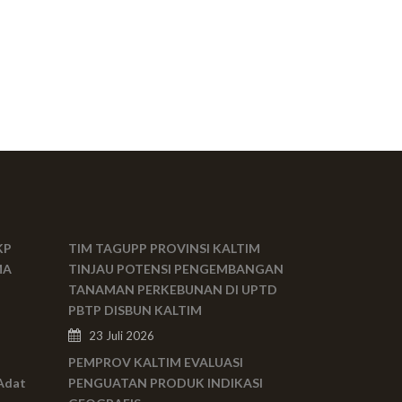
KP
TIM TAGUPP PROVINSI KALTIM
MA
TINJAU POTENSI PENGEMBANGAN
TANAMAN PERKEBUNAN DI UPTD
PBTP DISBUN KALTIM
23 Juli 2026
PEMPROV KALTIM EVALUASI
Adat
PENGUATAN PRODUK INDIKASI