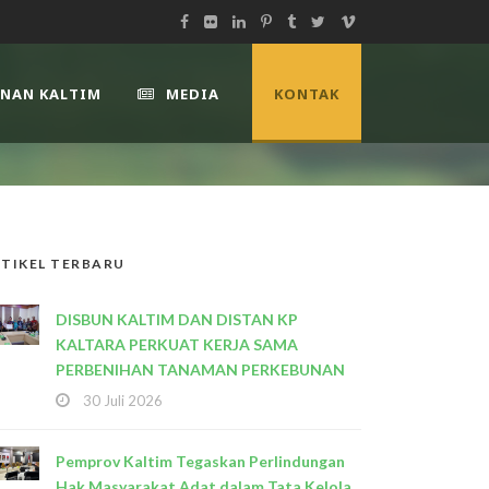
UNAN KALTIM
MEDIA
KONTAK
TIKEL TERBARU
DISBUN KALTIM DAN DISTAN KP
KALTARA PERKUAT KERJA SAMA
PERBENIHAN TANAMAN PERKEBUNAN
30 Juli 2026
Pemprov Kaltim Tegaskan Perlindungan
Hak Masyarakat Adat dalam Tata Kelola