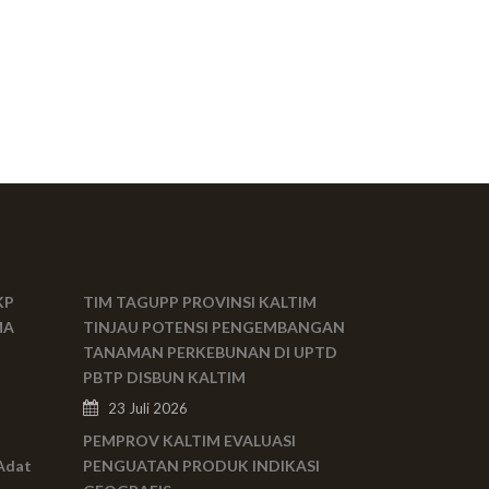
KP
TIM TAGUPP PROVINSI KALTIM
MA
TINJAU POTENSI PENGEMBANGAN
TANAMAN PERKEBUNAN DI UPTD
PBTP DISBUN KALTIM
23 Juli 2026
PEMPROV KALTIM EVALUASI
Adat
PENGUATAN PRODUK INDIKASI