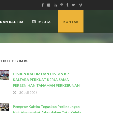
UNAN KALTIM
MEDIA
KONTAK
TIKEL TERBARU
DISBUN KALTIM DAN DISTAN KP
KALTARA PERKUAT KERJA SAMA
PERBENIHAN TANAMAN PERKEBUNAN
30 Juli 2026
Pemprov Kaltim Tegaskan Perlindungan
Hak Masyarakat Adat dalam Tata Kelola