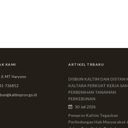
AK KAMI
ARTIKEL TRBARU
 Jl. MT Haryono
DISBUN KALTIM DAN DISTAN 
KALTARA PERKUAT KERJA SA
41-736852
PERBENIHAN TANAMAN
bun@kaltimprov.go.id
PERKEBUNAN
30 Juli 2026
Pemprov Kaltim Tegaskan
Perlindungan Hak Masyarakat 