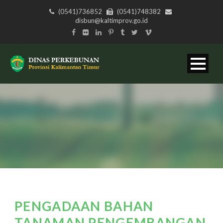
(0541)736852
(0541)748382
disbun@kaltimprov.go.id
PENGADAAN BAHAN
TANAMAN PENGEMBANGAN