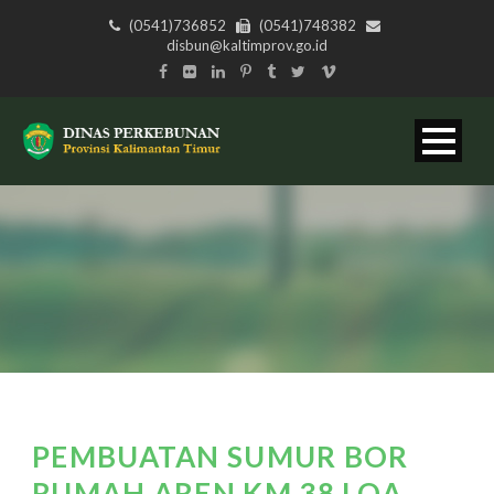
(0541)736852
(0541)748382
disbun@kaltimprov.go.id
PEMBUATAN SUMUR BOR
RUMAH AREN KM 38 LOA