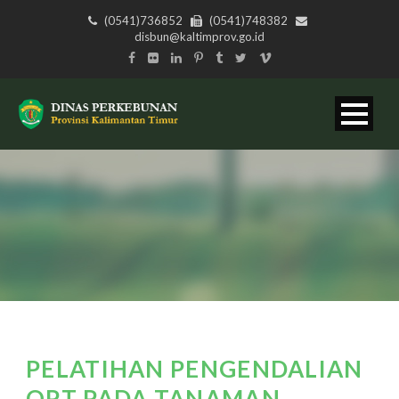
(0541)736852
(0541)748382
disbun@kaltimprov.go.id
PELATIHAN PENGENDALIAN
OPT PADA TANAMAN