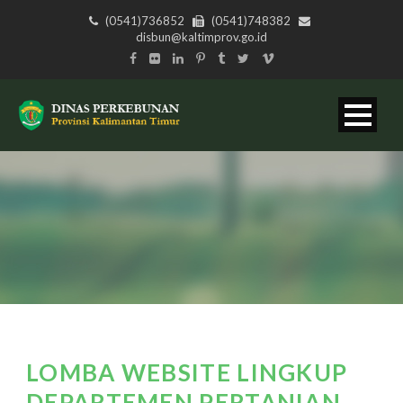
(0541)736852
(0541)748382
disbun@kaltimprov.go.id
LOMBA WEBSITE LINGKUP
DEPARTEMEN PERTANIAN