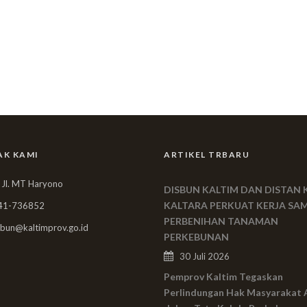
AK KAMI
ARTIKEL TRBARU
 Jl. MT Haryono
DISBUN KALTIM DAN DISTAN 
KALTARA PERKUAT KERJA SA
41-736852
PERBENIHAN TANAMAN
bun@kaltimprov.go.id
PERKEBUNAN
30 Juli 2026
Pemprov Kaltim Tegaskan
Perlindungan Hak Masyarakat 