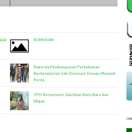
Naik
RUMUSAN
Raperda Pembangunan Perkebunan
Berkelanjutan Sah Disetujui Dewan Menjadi
Perda
CPO Berpotensi Gantikan Batu Bara dan
Migas
IN