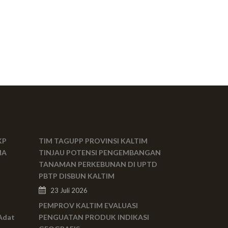
KP
TIM TAGUPP PROVINSI KALTIM
MA
TINJAU POTENSI PENGEMBANGAN
TANAMAN PERKEBUNAN DI UPTD
PBTP DISBUN KALTIM
23 Juli 2026
PEMPROV KALTIM EVALUASI
Adat
PENGUATAN PRODUK INDIKASI