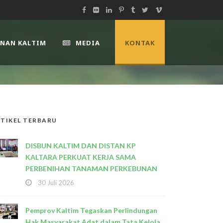
UNAN KALTIM
MEDIA
KONTAK
TIKEL TERBARU
DISBUN KALTIM DAN DISTAN KP
KALTARA PERKUAT KERJA SAMA
PERBENIHAN TANAMAN PERKEBUNAN
30 Juli 2026
Pemprov Kaltim Tegaskan Perlindungan
Hak Masyarakat Adat dalam Tata Kelola