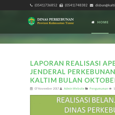
(0541)736852
(0541)748382
disbun@kalti
HOME
LAPORAN REALISASI AP
JENDERAL PERKEBUNAN
KALTIM BULAN OKTOBE
07 November 2017
Admin Website
Pengumuman
1