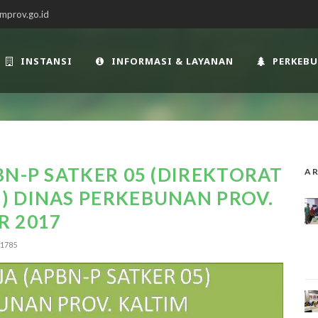
mprov.go.id
INSTANSI
INFORMASI & LAYANAN
PERKEB
BN-P SATKER 05 (DIREKTORAT
AR
) DINAS PERKEBUNAN PROV.
R 2017
1785