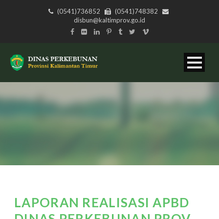
(0541)736852
(0541)748382
disbun@kaltimprov.go.id
LAPORAN REALISASI APBD
DINAS PERKEBUNAN PROV.