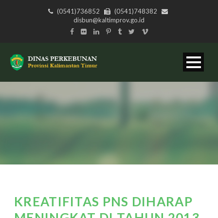
(0541)736852
(0541)748382
disbun@kaltimprov.go.id
KREATIFITAS PNS DIHARAP
MENINGKAT DI TAHUN 2013