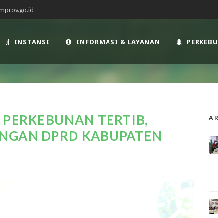
mprov.go.id
INSTANSI
INFORMASI & LAYANAN
PERKEB
 PERKEBUNAN TERTIB,
AR
UNGAN DPRD KABUPATEN