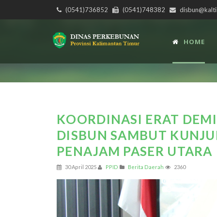
(0541)736852
(0541)748382
disbun@kalti
HOME
KOORDINASI ERAT DEMI
DISBUN SAMBUT KUNJ
PENAJAM PASER UTARA
30 April 2025
PPID
Berita Daerah
2360