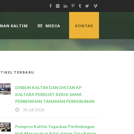
UNAN KALTIM
MEDIA
KONTAK
TIKEL TERBARU
DISBUN KALTIM DAN DISTAN KP
KALTARA PERKUAT KERJA SAMA
PERBENIHAN TANAMAN PERKEBUNAN
30 Juli 2026
Pemprov Kaltim Tegaskan Perlindungan
Hak Masyarakat Adat dalam Tata Kelola