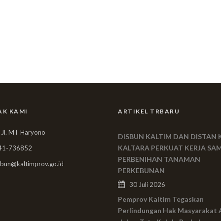
AK KAMI
ARTIKEL TRBARU
 Jl. MT Haryono
DISBUN KALTIM DAN DISTAN 
KALTARA PERKUAT KERJA SA
41-736852
PERBENIHAN TANAMAN
bun@kaltimprov.go.id
PERKEBUNAN
30 Juli 2026
Pemprov Kaltim Tegaskan
Perlindungan Hak Masyarakat 