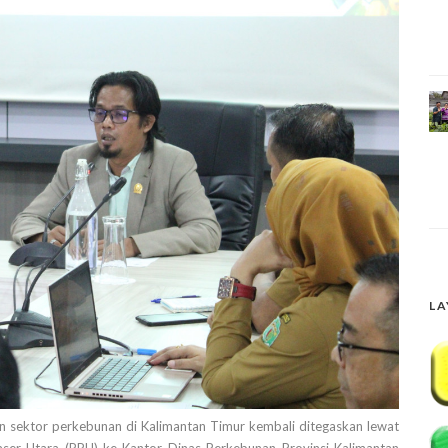
LA
ektor perkebunan di Kalimantan Timur kembali ditegaskan lewat
ser Utara (PPU) ke Kantor Dinas Perkebunan Provinsi Kalimantan