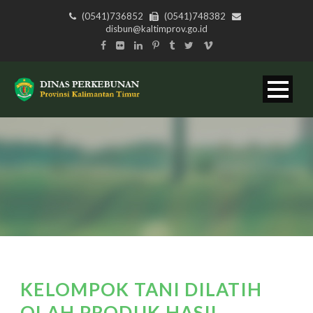
(0541)736852
(0541)748382
disbun@kaltimprov.go.id
KELOMPOK TANI DILATIH
OLAH PRODUK HASIL