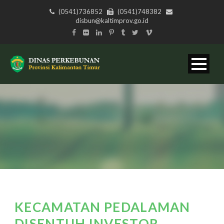
(0541)736852
(0541)748382
disbun@kaltimprov.go.id
KECAMATAN PEDALAMAN
DISENTUH INVESTOR