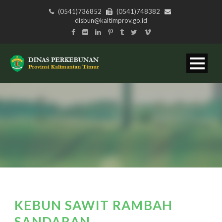
(0541)736852
(0541)748382
disbun@kaltimprov.go.id
KEBUN SAWIT RAMBAH
SANDARAN