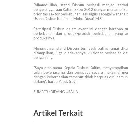
"Alhamdulillah, stand Disbun berhasil menjadi terb
penyelenggaraan Kaltim Expo 2012 dengan menampilkan 
prioritas sektor perkebunan, sekaligus sebagai wahana
Usaha Disbun Kaltim, Ir. Mohd. Yusuf, M.Si.
Partisipasi Disbun dalam event ini dengan harapan 
perkebunan dan produk-produk perkebunan yang ada
produksinya.
Menurutnya, stand Disbun termasuk paling ramai dikunj
ditampilkan, juga diadakannya kuisioner berhadiah d
pengunjung.
"Saya atas nama Kepala Disbun Kaltim, menyampaikan
telah bekerjasama dan berupaya secara maksimal me
dengan keberhasilan tersebut tidak berpuas diri, namu
datang", harap Yusuf. (rey)
SUMBER : BIDANG USAHA
Artikel Terkait