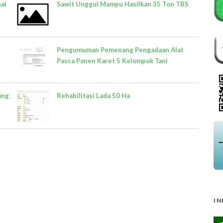
al
Sawit Unggul Mampu Hasilkan 35 Ton TBS
Pengumuman Pemenang Pengadaan Alat
Pasca Panen Karet 5 Kelompok Tani
ang
Rehabilitasi Lada 50 Ha
IN