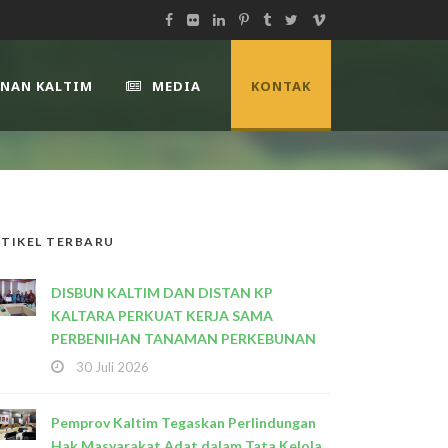
UNAN KALTIM
MEDIA
KONTAK
TIKEL TERBARU
DISBUN KALTIM DAN DISTAN KP
KALTARA PERKUAT KERJA SAMA
PERBENIHAN TANAMAN PERKEBUNAN
30 Juli 2026
Pemprov Kaltim Tegaskan Perlindungan
Hak Masyarakat Adat dalam Tata Kelola