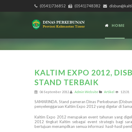
(0541)736852
(0541)748382
disbun@kalti
HOME
KALTIM EXPO 2012, DIS
STAND TERBAIK
06 September 2012
Admin Website
Artikel
12131
SAMARINDA. Stand pameran Dinas Perkebunan (Disbun) Ka
penyelenggaraan Kaltim Expo 2012 yang digelar di Sama
Kaltim Expo 2012 merupakan event tahunan yang dige
2012 tingkat Kaltim sebagai event strategis bagi sar
bertujuan menampilkan semua informasi hasil-hasil pemba