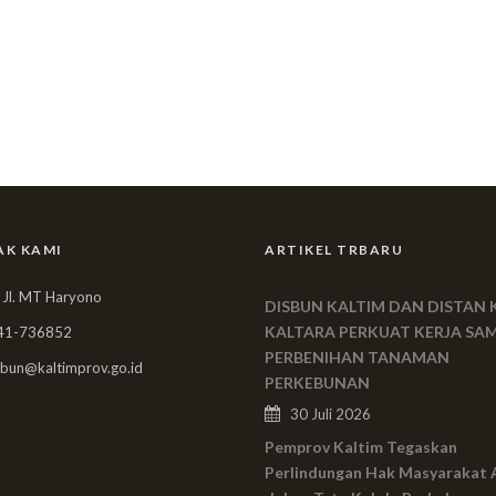
AK KAMI
ARTIKEL TRBARU
 Jl. MT Haryono
DISBUN KALTIM DAN DISTAN 
KALTARA PERKUAT KERJA SA
41-736852
PERBENIHAN TANAMAN
bun@kaltimprov.go.id
PERKEBUNAN
30 Juli 2026
Pemprov Kaltim Tegaskan
Perlindungan Hak Masyarakat 