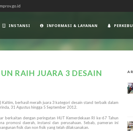
mprov.go.id
INSTANSI
INFORMASI & LAYANAN
PERKEB
BUN RAIH JUARA 3 DESAIN
AR
ltim, berhasil meraih juara 3 kategori desain stand terbaik dalam
rinda, 31 Agustus hingga 5 September 2012.
lar berkaitan dengan peringatan HUT Kemerdekaan RI ke-67 Tahun
ana promosi daerah, instansi dan perusahaan. Sebab, pameran ini
ngunan fisik dan non fisik yang telah dilaksanakan.