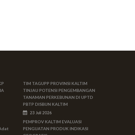
KP
TIM TAGUPP PROVINSI KALTIM
MA
TINJAU POTENSI PENGEMBANGAN
TANAMAN PERKEBUNAN DI UPTD
PBTP DISBUN KALTIM
23 Juli 2026
PEMPROV KALTIM EVALUASI
Adat
PENGUATAN PRODUK INDIKASI