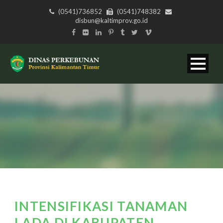
(0541)736852
(0541)748382
disbun@kaltimprov.go.id
INTENSIFIKASI TANAMAN
LADA DI KABUPATEN