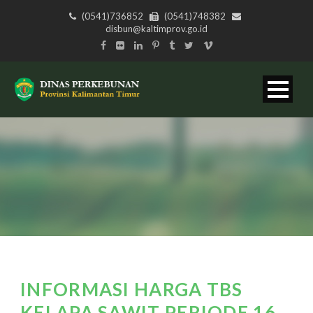
(0541)736852
(0541)748382
disbun@kaltimprov.go.id
INFORMASI HARGA TBS
KELAPA SAWIT PERIODE 16