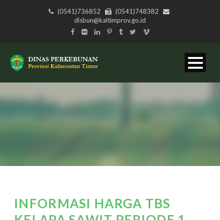
(0541)736852
(0541)748382
disbun@kaltimprov.go.id
INFORMASI HARGA TBS
KELAPA SAWIT PERIODE 1