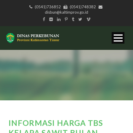
(0541)736852
(0541)748382
disbun@kaltimprov.go.id
INFORMASI HARGA TBS
KELAPA SAWIT BULAN