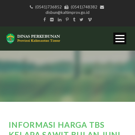
(0541)736852
(0541)748382
disbun@kaltimprov.go.id
INFORMASI HARGA TBS
KELAPA SAWIT BULAN JUNI