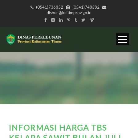
(0541)736852
(0541)748382
disbun@kaltimprov.go.id
INFORMASI HARGA TBS
KELAPA SAWIT BULAN JULI