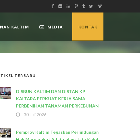
UNAN KALTIM
MEDIA
KONTAK
TIKEL TERBARU
DISBUN KALTIM DAN DISTAN KP
KALTARA PERKUAT KERJA SAMA
PERBENIHAN TANAMAN PERKEBUNAN
30 Juli 2026
Pemprov Kaltim Tegaskan Perlindungan
Hak Masyarakat Adat dalam Tata Kelola