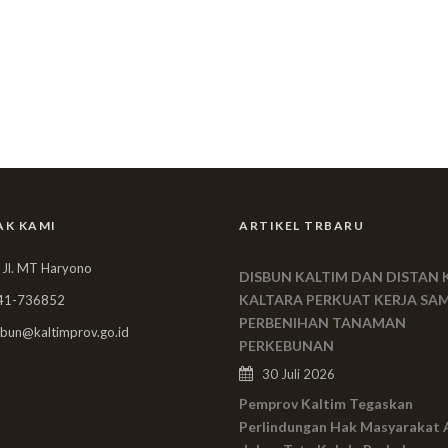
AK KAMI
ARTIKEL TRBARU
 Jl. MT Haryono
DISBUN KALTIM DAN DISTAN 
KALTARA PERKUAT KERJA SA
41-736852
PERBENIHAN TANAMAN
bun@kaltimprov.go.id
PERKEBUNAN
30 Juli 2026
Pemprov Kaltim Tegaskan
Perlindungan Hak Masyarakat 