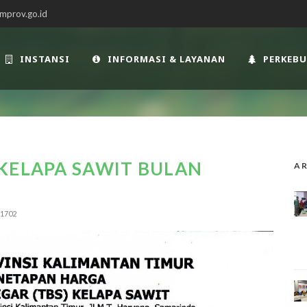
mprov.go.id
INSTANSI
INFORMASI & LAYANAN
PERKEB
KELAPA SAWIT BULAN
AR
1702