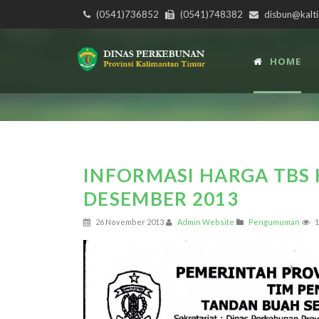
(0541)736852
(0541)748382
disbun@kalti
HOME
INFORMASI HARGA TBS 
DESEMBER 2013
26 November 2013
Admin Website
Pengumuman
1