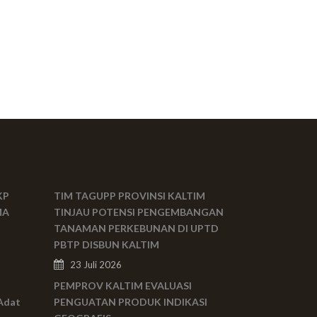
KP
TIM TAGUPP PROVINSI KALTIM
MA
TINJAU POTENSI PENGEMBANGAN
TANAMAN PERKEBUNAN DI UPTD
PBTP DISBUN KALTIM
23 Juli 2026
PEMPROV KALTIM EVALUASI
Adat
PENGUATAN PRODUK INDIKASI