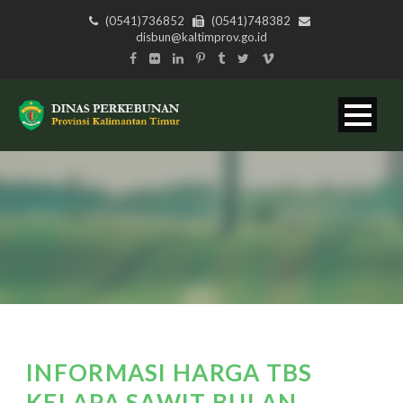
(0541)736852
(0541)748382
disbun@kaltimprov.go.id
INFORMASI HARGA TBS
KELAPA SAWIT BULAN