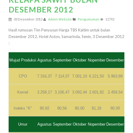
DESEMBER 2012
03 Desember 2012
Admin Website
Pengumuman
11792
Hasil rumusan Tim Penyusun Harga TBS Kaltim untuk bulan
Desember 2012, Hotel Aston, Samarinda, Senin, 3 Desember 2012
:
Wujud Produksi
Agustus
September
Oktober
Nopember
Desember
CPO
7.316,37
7.114,07
7.001,10
6.221,50
5.963,89
Kernel
3.258,17
3.106,47
3.092,44
2.601,82
2.459,54
Indeks "K"
80,92
80,56
80,00
81,18
80,00
Umur
Agustus
September
Oktober
Nopember
Desember