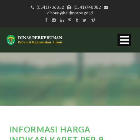
(0541)736852
(0541)748382
disbun@kaltimprov.go.id
INFORMASI HARGA
INDIKASI KARET PER 9