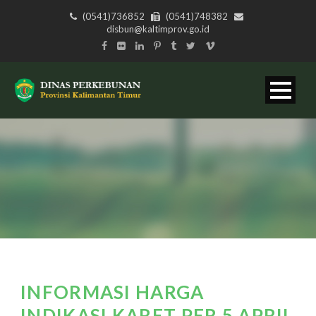
(0541)736852
(0541)748382
disbun@kaltimprov.go.id
INFORMASI HARGA
INDIKASI KARET PER 5 APRIL