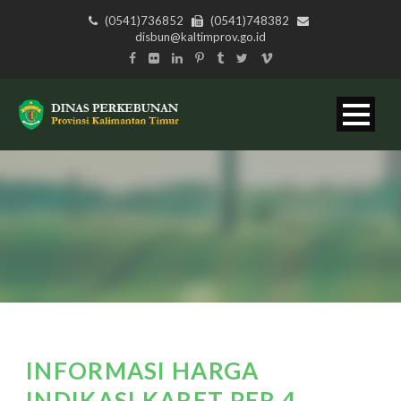
(0541)736852
(0541)748382
disbun@kaltimprov.go.id
INFORMASI HARGA
INDIKASI KARET PER 4