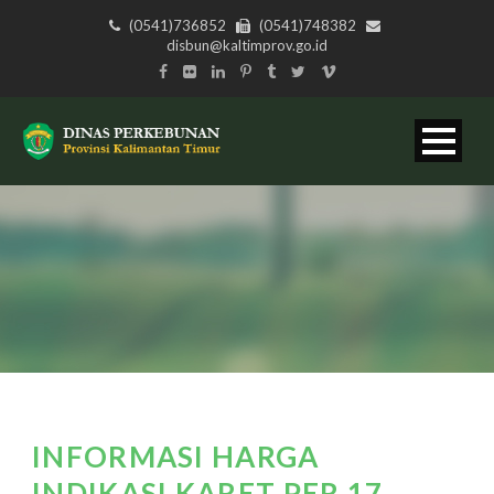
(0541)736852
(0541)748382
disbun@kaltimprov.go.id
INFORMASI HARGA
INDIKASI KARET PER 17