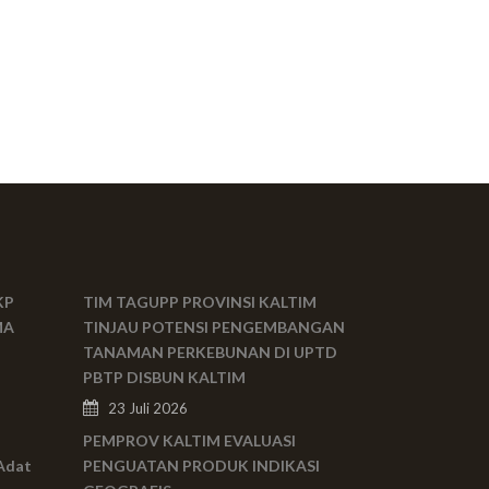
KP
TIM TAGUPP PROVINSI KALTIM
MA
TINJAU POTENSI PENGEMBANGAN
TANAMAN PERKEBUNAN DI UPTD
PBTP DISBUN KALTIM
23 Juli 2026
PEMPROV KALTIM EVALUASI
Adat
PENGUATAN PRODUK INDIKASI