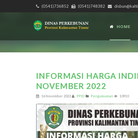
(0541)736852
(0541)748382
disbun@kalti
HOME
INFORMASI HARGA INDI
NOVEMBER 2022
16 November 2022
PPID
Pengumuman
10910