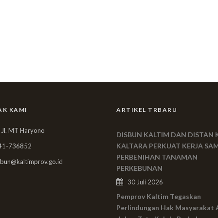
AK KAMI
ARTIKEL TRBARU
 Jl. MT Haryono
DISBUN KALTIM DAN DISTAN 
KALTARA PERKUAT KERJA SA
41-736852
PERBENIHAN TANAMAN
bun@kaltimprov.go.id
PERKEBUNAN
30 Juli 2026
Pemprov Kaltim Tegaskan
Perlindungan Hak Masyarakat 