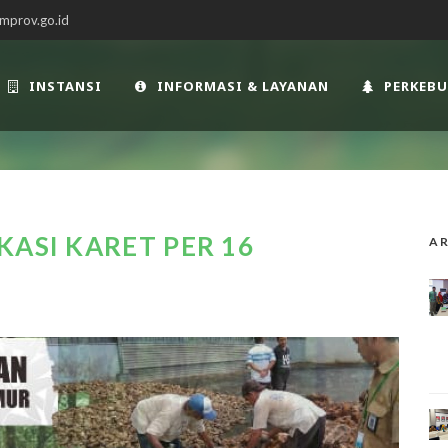
mprov.go.id
INSTANSI
INFORMASI & LAYANAN
PERKEB
KASI KARET PER 16
AR