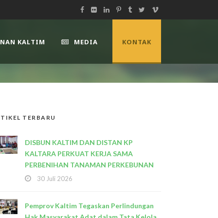
UNAN KALTIM
MEDIA
KONTAK
TIKEL TERBARU
DISBUN KALTIM DAN DISTAN KP
KALTARA PERKUAT KERJA SAMA
PERBENIHAN TANAMAN PERKEBUNAN
30 Juli 2026
Pemprov Kaltim Tegaskan Perlindungan
Hak Masyarakat Adat dalam Tata Kelola