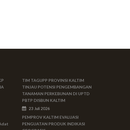
KP
TIM TAGUPP PROVINSI KALTIM
MA
TINJAU POTENSI PENGEMBANGAN
TANAMAN PERKEBUNAN DI UPTD
PBTP DISBUN KALTIM
23 Juli 2026
PEMPROV KALTIM EVALUASI
Adat
PENGUATAN PRODUK INDIKASI