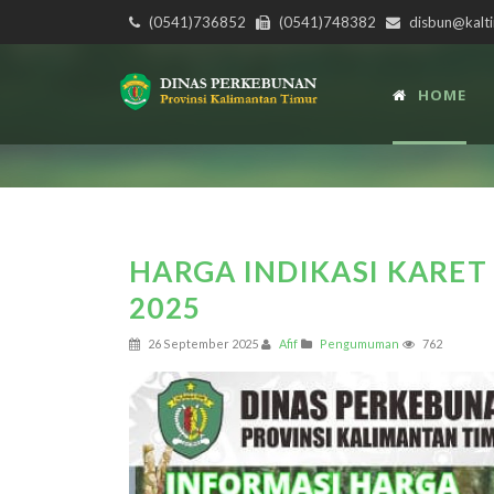
(0541)736852
(0541)748382
disbun@kalti
HOME
HARGA INDIKASI KARET
2025
26 September 2025
Afif
Pengumuman
762