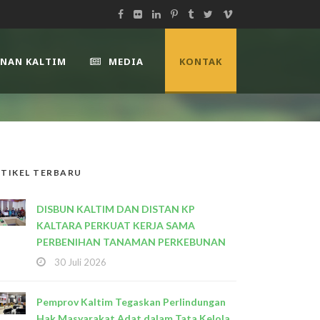
UNAN KALTIM
MEDIA
KONTAK
TIKEL TERBARU
DISBUN KALTIM DAN DISTAN KP
KALTARA PERKUAT KERJA SAMA
PERBENIHAN TANAMAN PERKEBUNAN
30 Juli 2026
Pemprov Kaltim Tegaskan Perlindungan
Hak Masyarakat Adat dalam Tata Kelola