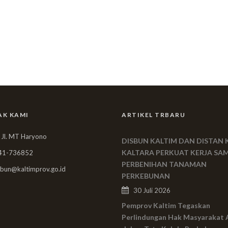
AK KAMI
ARTIKEL TRBARU
 Jl. MT Haryono
DISBUN KALTIM DAN DISTAN 
KALTARA PERKUAT KERJA SA
41-736852
PERBENIHAN TANAMAN
bun@kaltimprov.go.id
PERKEBUNAN
30 Juli 2026
Pemprov Kaltim Tegaskan
Perlindungan Hak Masyarakat 