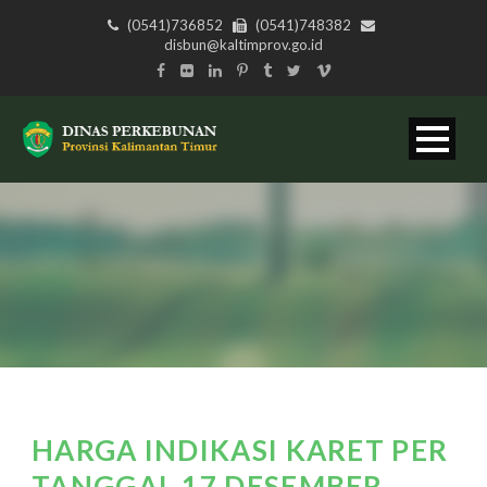
(0541)736852
(0541)748382
disbun@kaltimprov.go.id
HARGA INDIKASI KARET PER
TANGGAL 17 DESEMBER