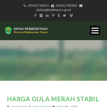
(0541)736852
(0541)748382
disbun@kaltimprov.go.id
HARGA GULA MERAH STABIL
16 Maret 2011
Admin Website
Artikel
16487