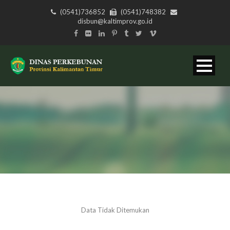
(0541)736852
(0541)748382
disbun@kaltimprov.go.id
Data Tidak Ditemukan