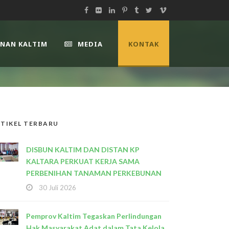
UNAN KALTIM
MEDIA
KONTAK
TIKEL TERBARU
DISBUN KALTIM DAN DISTAN KP
KALTARA PERKUAT KERJA SAMA
PERBENIHAN TANAMAN PERKEBUNAN
30 Juli 2026
Pemprov Kaltim Tegaskan Perlindungan
Hak Masyarakat Adat dalam Tata Kelola