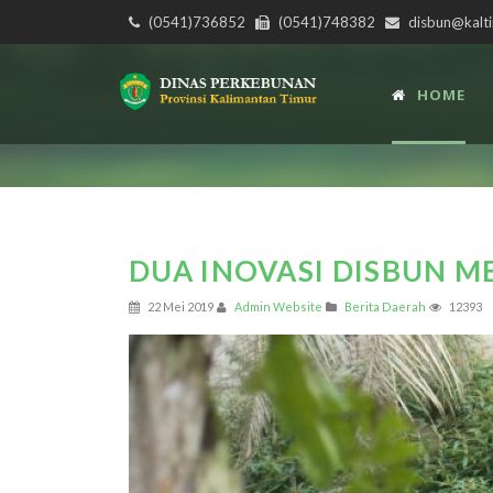
(0541)736852
(0541)748382
disbun@kalti
HOME
DUA INOVASI DISBUN ME
22 Mei 2019
Admin Website
Berita Daerah
12393