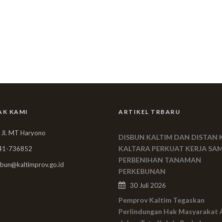
AK KAMI
ARTIKEL TRBARU
 Jl. MT Haryono
DISBUN KALTIM DAN DISTAN 
KALTARA PERKUAT KERJA SA
41-736852
PERBENIHAN TANAMAN
bun@kaltimprov.go.id
PERKEBUNAN
30 Juli 2026
Pemprov Kaltim Tegaskan
Perlindungan Hak Masyarakat 