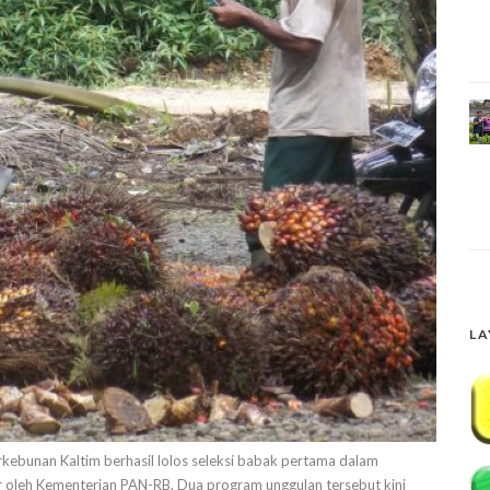
LA
kebunan Kaltim berhasil lolos seleksi babak pertama dalam
ar oleh Kementerian PAN-RB. Dua program unggulan tersebut kini