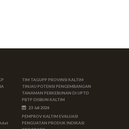
KP
TIM TAGUPP PROVINSI KALTIM
MA
TINJAU POTENSI PENGEMBANGAN
TANAMAN PERKEBUNAN DI UPTD
PBTP DISBUN KALTIM
23 Juli 2026
PEMPROV KALTIM EVALUASI
Adat
PENGUATAN PRODUK INDIKASI