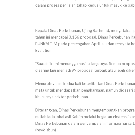
dalam proses penilaian tahap kedua untuk masuk ke ba
Kepala Dinas Perkebunan, Ujang Rachmad, mengatakan 
tahun ini mencapai 3.156 proposal. Dinas Perkebunan 
BUNKALTIM pada pertengahan April lalu dan ternyata ke
Evalution.
"Saat ini kami menunggu hasil selanjutnya. Semua propos
disaring lagi menjadi 99 proposal terbaik atau lebih dik
Menurutnya, ini kedua kali keterlibatan Dinas Perkebun
mata untuk mendapatkan penghargaan, namun didasari o
khususnya sektor perkebunan.
Diterangkan, Dinas Perkebunan mengembangkan progr
nutfah lada lokal asli Kaltim melalui kegiatan ekstensif
Dinas Perkebunan dalam penyampaian informasi harga ta
(rey/disbun)