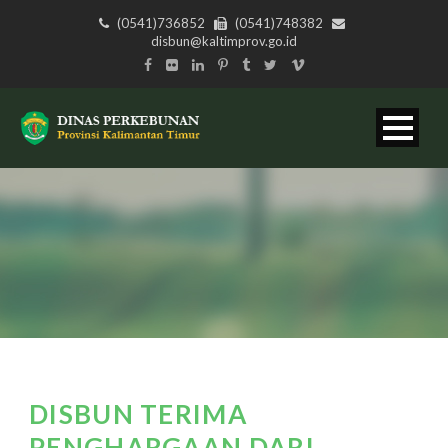
(0541)736852
(0541)748382
disbun@kaltimprov.go.id
DISBUN TERIMA
PENGHARGAAN DARI