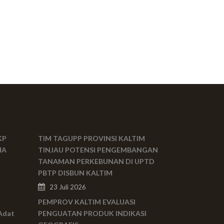
KP
TIM TAGUPP PROVINSI KALTIM
MA
TINJAU POTENSI PENGEMBANGAN
TANAMAN PERKEBUNAN DI UPTD
PBTP DISBUN KALTIM
23 Juli 2026
PEMPROV KALTIM EVALUASI
Adat
PENGUATAN PRODUK INDIKASI