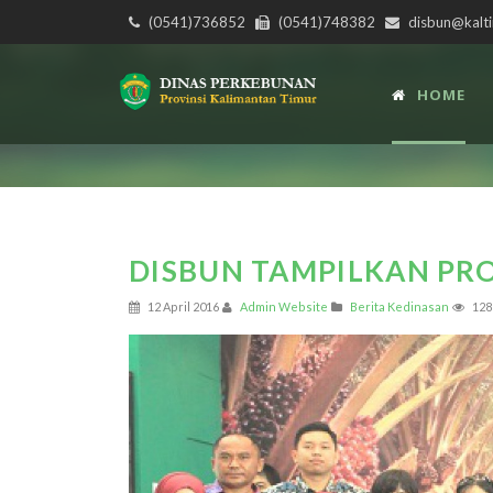
(0541)736852
(0541)748382
disbun@kalti
HOME
DISBUN TAMPILKAN P
12 April 2016
Admin Website
Berita Kedinasan
128