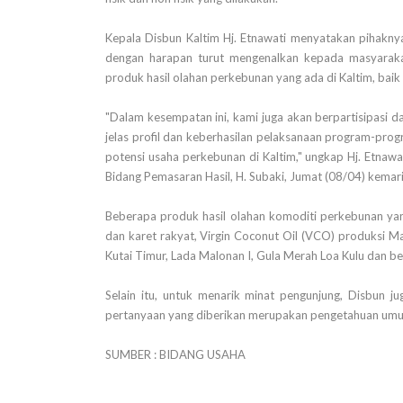
Kepala Disbun Kaltim Hj. Etnawati menyatakan pihaknya
dengan harapan turut mengenalkan kepada masyaraka
produk hasil olahan perkebunan yang ada di Kaltim, bai
"Dalam kesempatan ini, kami juga akan berpartisipasi 
jelas profil dan keberhasilan pelaksanaan program-pro
potensi usaha perkebunan di Kaltim," ungkap Hj. Etnaw
Bidang Pemasaran Hasil, H. Subaki, Jumat (08/04) kemari
Beberapa produk hasil olahan komoditi perkebunan ya
dan karet rakyat, Virgin Coconut Oil (VCO) produksi M
Kutai Timur, Lada Malonan I, Gula Merah Loa Kulu dan 
Selain itu, untuk menarik minat pengunjung, Disbun 
pertanyaan yang diberikan merupakan pengetahuan umum
SUMBER : BIDANG USAHA