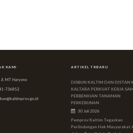
AK KAMI
ARTIKEL TRBARU
 Jl. MT Haryono
DISBUN KALTIM DAN DISTAN 
KALTARA PERKUAT KERJA SA
41-736852
PERBENIHAN TANAMAN
bun@kaltimprov.go.id
PERKEBUNAN
30 Juli 2026
Pemprov Kaltim Tegaskan
Perlindungan Hak Masyarakat 