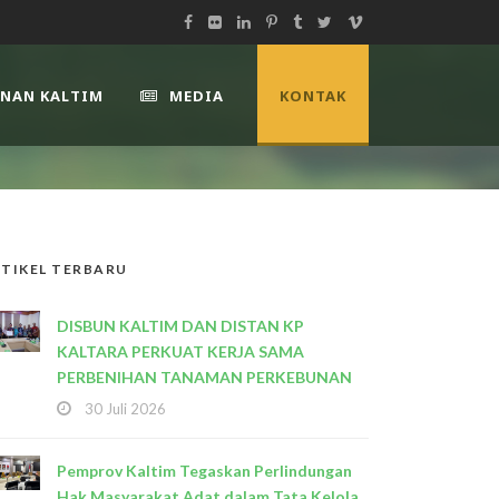
UNAN KALTIM
MEDIA
KONTAK
TIKEL TERBARU
DISBUN KALTIM DAN DISTAN KP
KALTARA PERKUAT KERJA SAMA
PERBENIHAN TANAMAN PERKEBUNAN
30 Juli 2026
Pemprov Kaltim Tegaskan Perlindungan
Hak Masyarakat Adat dalam Tata Kelola