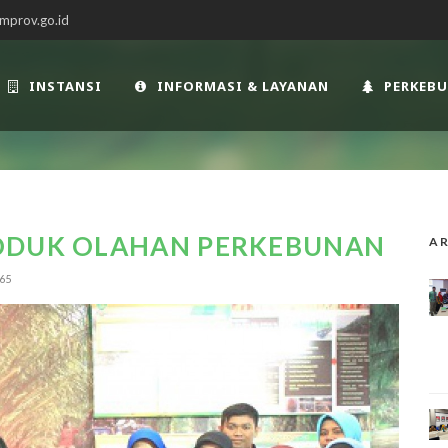
mprov.go.id
INSTANSI
INFORMASI & LAYANAN
PERKEB
RODUK OLAHAN PERKEBUNAN
AR
65