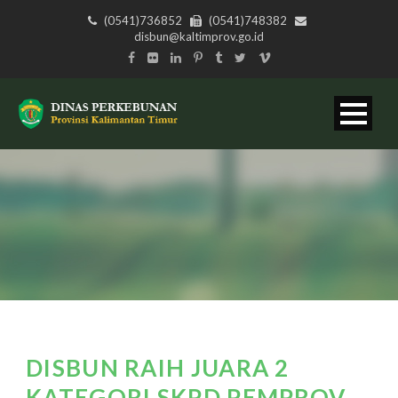
(0541)736852
(0541)748382
disbun@kaltimprov.go.id
DISBUN RAIH JUARA 2
KATEGORI SKPD PEMPROV