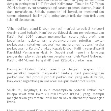
dengan peringatan HUT Provinsi Kalimantan Timur ke-57 Tahun
2014 sebagai event strategis bagi sarana promosi daerah, instansi
dan perusahaan. Sebab, pameran ini bertujuan menampilkan
semua informasi hasil-hasil pembangunan fisik dan non fisik yang
telah dilaksanakan.
"Alhamdulillah, stand Disbun berhasil menjadi terbaik 2 kategori
desain stand terbaik. Kami berpartisipasi dalam penyelenggaraan
Kaltim Fair 2014 dengan menampilkan secara jelas profil dan
keberhasilan pelaksanaan program-program prioritas sektor
perkebunan, sekaligus sebagai wahana promosi potensi usaha
perkebunan di Kaltim," ungkap Kepala Disbun Kaltim, yang diwakili
Kasubbid Pemasaran Hasil, H. Subaki saat menerima langsung
penyerahan plakat dan piagam penghargaan oleh Wakil Gubernur
Kaltim, HM Mukmin Faisyal HP, Senin (21/04) sore kemarin.
Partisipasi Disbun dalam event ini dengan harapan turut
mengenalkan kepada masyarakat tentang hasil pembangunan
perkebunan dan produk-produk perkebunan yang ada di Kaltim,
baik dari pengembangan luas areal maupun hasil produksinya.
Selain itu, lanjutnya, Disbun menampilkan potensi limbah cair
kelapa sawit atau 'Palm Oil Mill Effluent' (POME) yang mampu
menghasilkan gas metan untuk bahan bakar alternatif pembangkit
listrik.
Menurutnya, stand Disbun termasuk paling ramai dikunjungi oleh