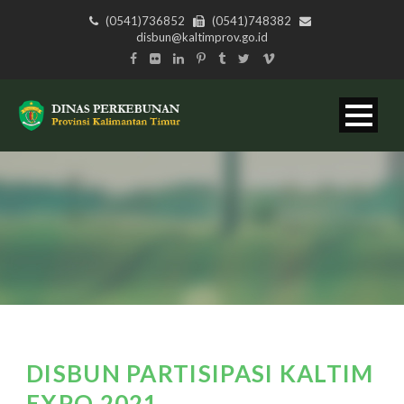
(0541)736852
(0541)748382
disbun@kaltimprov.go.id
DISBUN PARTISIPASI KALTIM
EXPO 2021