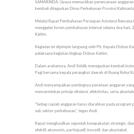
SAMARINDA. Upaya memastikan perencanaan anggaran yan
kembali ditegaskan Dinas Perkebunan Provinsi Kalimanta
Melalui Rapat Pembahasan Persiapan Asistensi Rencana 
menggelar forum pembahasan internal selama dua hari, 
Kaltim.
Kegiatan ini dipimpin langsung oleh Plt. Kepala Disbun Ka
pelaksana kegiatan lingkup Disbun Kaltim.
Dalam arahannya, Andi Siddik menegaskan kembali instr
Pagi bersama kepala perangkat daerah di Ruang Ruhui R
Andi menyampaikan pentingnya penataan anggaran yang ti
mencerminkan prinsip efisiensi, efektivitas, serta akuntabi
“Setiap rupiah anggaran harus diarahkan pada program 
sub sektor perkebunan,” tegas Andi.
Rapat menghasilkan sejumlah kesepakatan strategis, dia
efektif, ekonomis, partisipatif, inovatif, dan akuntabel.