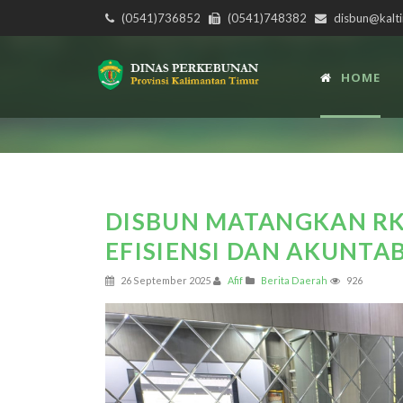
(0541)736852
(0541)748382
disbun@kalti
HOME
DISBUN MATANGKAN RK
EFISIENSI DAN AKUNTA
26 September 2025
Afif
Berita Daerah
926