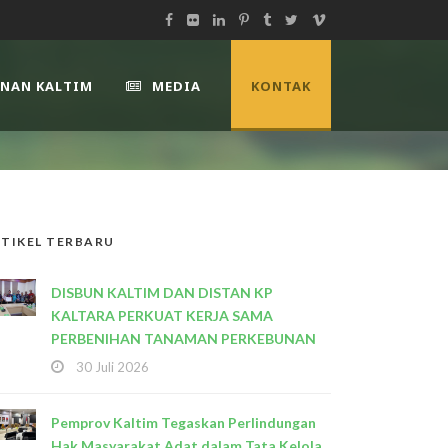
UNAN KALTIM
MEDIA
KONTAK
TIKEL TERBARU
DISBUN KALTIM DAN DISTAN KP
KALTARA PERKUAT KERJA SAMA
PERBENIHAN TANAMAN PERKEBUNAN
30 Juli 2026
Pemprov Kaltim Tegaskan Perlindungan
Hak Masyarakat Adat dalam Tata Kelola