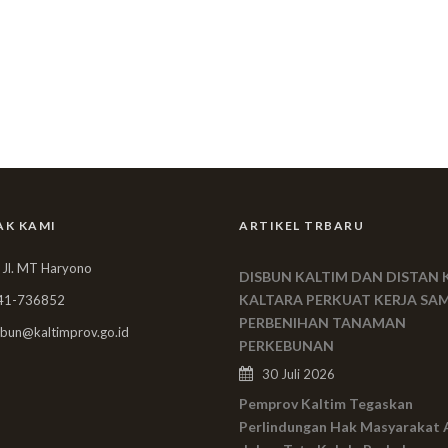
AK KAMI
ARTIKEL TRBARU
 Jl. MT Haryono
DISBUN KALTIM DAN DISTAN 
KALTARA PERKUAT KERJA SA
41-736852
PERBENIHAN TANAMAN
bun@kaltimprov.go.id
PERKEBUNAN
30 Juli 2026
Pemprov Kaltim Tegaskan
Perlindungan Hak Masyarakat 