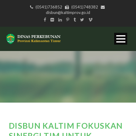
(0541)736852
(0541)748382
disbun@kaltimprov.go.id
DISBUN KALTIM FOKUSKAN
SINERGI TIM UNTUK