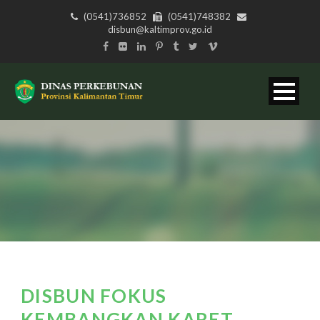
(0541)736852
(0541)748382
disbun@kaltimprov.go.id
DISBUN FOKUS
KEMBANGKAN KARET