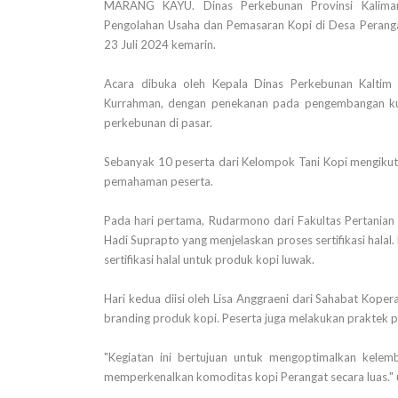
MARANG KAYU. Dinas Perkebunan Provinsi Kaliman
Pengolahan Usaha dan Pemasaran Kopi di Desa Perang
23 Juli 2024 kemarin.
Acara dibuka oleh Kepala Dinas Perkebunan Kaltim 
Kurrahman, dengan penekanan pada pengembangan kua
perkebunan di pasar.
Sebanyak 10 peserta dari Kelompok Tani Kopi mengikuti 
pemahaman peserta.
Pada hari pertama, Rudarmono dari Fakultas Pertania
Hadi Suprapto yang menjelaskan proses sertifikasi halal
sertifikasi halal untuk produk kopi luwak.
Hari kedua diisi oleh Lisa Anggraeni dari Sahabat Ko
branding produk kopi. Peserta juga melakukan praktek 
"Kegiatan ini bertujuan untuk mengoptimalkan kele
memperkenalkan komoditas kopi Perangat secara luas." u