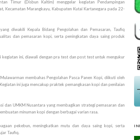
tan Timur (Disbun Kaltim) menggelar kegiatan Pendampingan
at, Kecamatan Marangkayu, Kabupaten Kutai Kartanegara pada 22-
yang diwakili Kepala Bidang Pengolahan dan Pemasaran, Taufiq
litas dan pemasaran kopi, serta peningkatan daya saing produk
kegiatan ini, diawali dengan pra test dan post test untuk mengukur
n Mulawarman membahas Pengolahan Pasca Panen Kopi, diikuti oleh
. Kegiatan ini juga mencakup praktek pemangkasan kopi dan penilaian
perasi dan UMKM Nusantara yang membagikan strategi pemasaran dan
pembuatan minuman kopi dengan berbagai varian rasa.
mbagaan pekebun, meningkatkan mutu dan daya saing kopi, serta
IN
jar Taufiq.