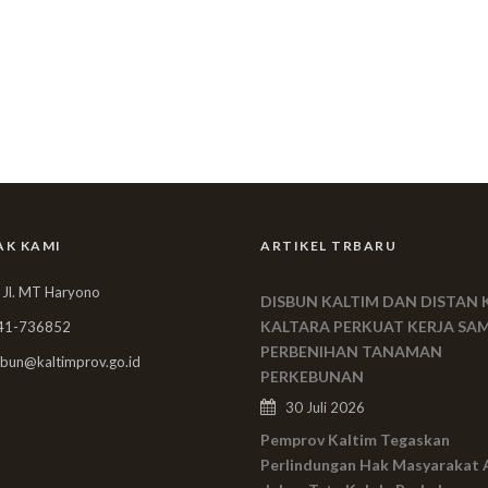
AK KAMI
ARTIKEL TRBARU
 Jl. MT Haryono
DISBUN KALTIM DAN DISTAN 
KALTARA PERKUAT KERJA SA
41-736852
PERBENIHAN TANAMAN
bun@kaltimprov.go.id
PERKEBUNAN
30 Juli 2026
Pemprov Kaltim Tegaskan
Perlindungan Hak Masyarakat 