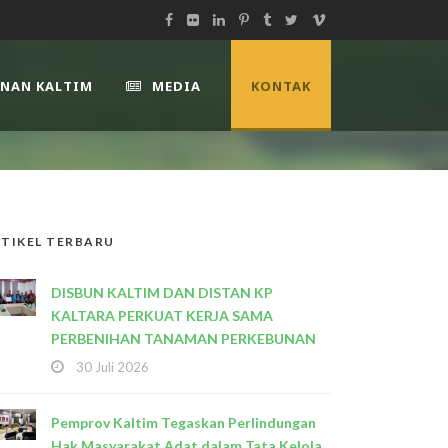
UNAN KALTIM
MEDIA
KONTAK
TIKEL TERBARU
DISBUN KALTIM DAN DISTAN KP
KALTARA PERKUAT KERJA SAMA
PERBENIHAN TANAMAN PERKEBUNAN
30 Juli 2026
Pemprov Kaltim Tegaskan Perlindungan
Hak Masyarakat Adat dalam Tata Kelola