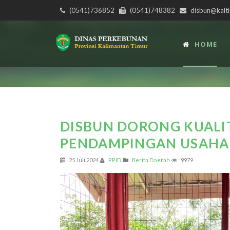
(0541)736852
(0541)748382
disbun@kalti
HOME
DISBUN DORONG KUALIT
PENDAMPINGAN USAHA 
25 Juli 2024
PPID
Berita Daerah
9979