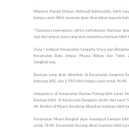
Menurut Kepala Disbun Akhmadi Baharuddin, bibit yang
kelapa sawit. Bibit tanaman akan diserahkan kepada kel
"Tujuannya memajukan sektor perkebunan. Bantuan akan
tani dari empat zona yang akan menerima bantuan bibit t
Zona I meliputi Kecamatan Sangatta Utara dan Bengalon
Kecamatan Batu Ampar, Muara Wahau dan Telen. Zo
Sangkulirang.
Bantuan yang akan diberikan di Kecamatan Sangatta S
keluarga (KK), dan 2.990 bibit kelapa sawit untuk 46 KK.
Selanjutnya di Kecamatan Rantau Pulung bibit karet 
Bantuan bibit di Kecamatan Bengalon terdiri dari kare
KK. Berikut di Muara Ancalong diberikan bantuan bibit k
Kecamatan Muara Bengkal akan mendapat bantuan bibit
untuk 76 KK. Kecamatan Busang diberi bantuan bibit ka