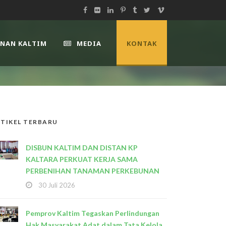
UNAN KALTIM
MEDIA
KONTAK
TIKEL TERBARU
DISBUN KALTIM DAN DISTAN KP
KALTARA PERKUAT KERJA SAMA
PERBENIHAN TANAMAN PERKEBUNAN
30 Juli 2026
Pemprov Kaltim Tegaskan Perlindungan
Hak Masyarakat Adat dalam Tata Kelola