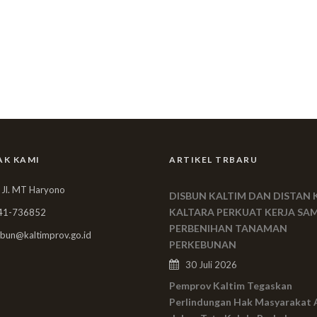
AK KAMI
ARTIKEL TRBARU
 Jl. MT Haryono
DISBUN KALTIM DAN DISTAN 
KALTARA PERKUAT KERJA SA
41-736852
PERBENIHAN TANAMAN
bun@kaltimprov.go.id
PERKEBUNAN
30 Juli 2026
Pemprov Kaltim Tegaskan
Perlindungan Hak Masyarakat 