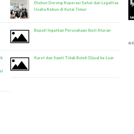
Disbun Dorong Koperasi Sehat dan Legalitas
Usaha Kebun di Kutai Timur
Bupati Ingatkan Perusahaan Ikuti Aturan
GO
ik
Karet dan Sawit Tidak Boleh Dijual ke Luar
si