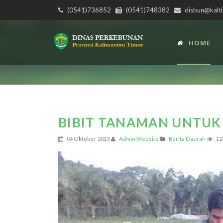
(0541)736852
(0541)748382
disbun@kalti
HOME
BIBIT TANAMAN UNTUK
04 Oktober 2013
Admin Website
Berita Daerah
12