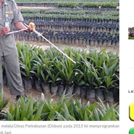
LA
) melalui Dinas Perkebunan (Disbun) pada 2013 ini memprogramkan
k tani.