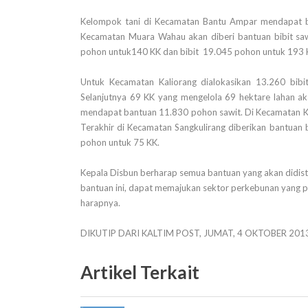
Kelompok tani di Kecamatan Bantu Ampar mendapat b
Kecamatan Muara Wahau akan diberi bantuan bibit saw
pohon untuk140 KK dan bibit 19.045 pohon untuk 193 
Untuk Kecamatan Kaliorang dialokasikan 13.260 bi
Selanjutnya 69 KK yang mengelola 69 hektare lahan aka
mendapat bantuan 11.830 pohon sawit. Di Kecamatan K
Terakhir di Kecamatan Sangkulirang diberikan bantuan 
pohon untuk 75 KK.
Kepala Disbun berharap semua bantuan yang akan didis
bantuan ini, dapat memajukan sektor perkebunan yang pa
harapnya.
DIKUTIP DARI KALTIM POST, JUMAT, 4 OKTOBER 201
Artikel Terkait