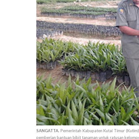
SANGATTA.
Pemerintah Kabupaten Kutai Timur (Kutim
pemberian bantuan bibit tanaman untuk ratusan kelompo