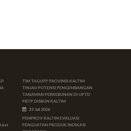
KP
TIM TAGUPP PROVINSI KALTIM
MA
TINJAU POTENSI PENGEMBANGAN
TANAMAN PERKEBUNAN DI UPTD
PBTP DISBUN KALTIM
23 Juli 2026
PEMPROV KALTIM EVALUASI
Adat
PENGUATAN PRODUK INDIKASI