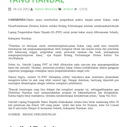
04 Juli 2012
Admin Website
Artikel
12531
SAMARINDA
.Dalam upaya memberikan pengetahuan praktis kepada petani Kakao, maka
DinasPerkebunan (Disbun) Kaltim melalui Bidang Perlindungan kembali melaksanakanSekolah
Lapang Pengendalian Hama Terpadu (SL-PHT) untuk petani kakao murni diKecamatan Sebatik,
Kabupaten Nunukan.
"Pelatihan ini bertujuan untuk membentukpetani-petani Kakao yang andal serta memiliki
kemampuan dan penguasaanpengetahuan lebih mengenai teknik dan tatacara mulai dari pemilihan
bibt kakaoyang unggul, pengolahan tanah, perawatan tanaman dan buah, pemangkasan
maupunpenyemprotan hama," ujar Kepala Bidang Perlindungan Disbun Kaltim Yus
AlwiRahman.
Selain itu, Sekolah Lapang PHT ini lebih difokuskan pada cara-cara atau upayapengendalian
hama dan penyakit. Disadari, penurunan produksi kakap selama inidiakibatkan adanya gangguan
organisme pengganggu sedangkan upaya pengendalianhama sangat sulit.
Namun begitu, melalui SL-PHT diharapkan sedikit banyaknya akan membantu petanidalam
mengelola kebun ke arah yang lebih intensif lagi. Dengan demikian, hasilyang diperoleh pun
meningkat dibandingkan dengan sebelum mengikuti pelatihanini.
"Banyak keuntungan yang bisa didapat dari mengikuti program ini, sehinggadiharapkan agar
Dishutbun Nunukan turut mempertahankan program ini bahkandiperluas dan ditingkatkan.
Karena begitu besar manfaatnya, terutama untukmencapai kesejahteraan petani," harap Yus Alwi.
Sekolah Lapang Pengendali Hama Terpadu dilaksakanan selama lima bulan ataukurang lebih 20
kali pertemuan dan diikuti 100 orang petani terdiri dari kelas Sei Nyamuk, kelas Sei LimauI
dan II serta kelas Maspul di kecamatan Sebatik, Kabupaten Nunukan. (rey)
SUMBER : BIDANG PERLINDUNGAN