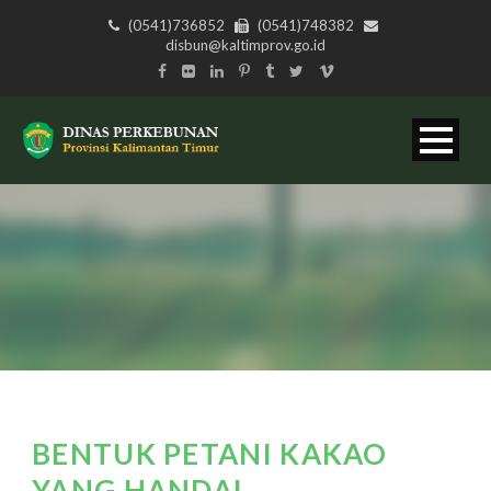
(0541)736852
(0541)748382
disbun@kaltimprov.go.id
BENTUK PETANI KAKAO
YANG HANDAL