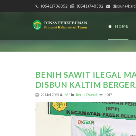
(0541)736852
(0541)748382
disbun@kalti
HOME
BENIH SAWIT ILEGAL M
DISBUN KALTIM BERGER
22 Mei 2025
Afif
Berita Daerah
1017