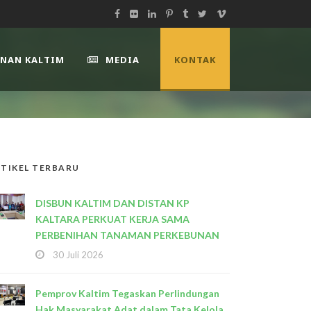
UNAN KALTIM
MEDIA
KONTAK
TIKEL TERBARU
DISBUN KALTIM DAN DISTAN KP
KALTARA PERKUAT KERJA SAMA
PERBENIHAN TANAMAN PERKEBUNAN
30 Juli 2026
Pemprov Kaltim Tegaskan Perlindungan
Hak Masyarakat Adat dalam Tata Kelola