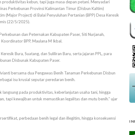
 produktivitas kebun, tapi juga masa depan petani. Menyadari
inas Perkebunan Provinsi Kalimantan Timur (Disbun Kaltim)
im (Major Project) di Balai Penyuluhan Pertanian (BPP) Desa Keresik
amis (22/5/2025).
 Perkebunan dan Peternakan Kabupaten Paser, Siti Nurjanah,
ta Koordinator BPP, Maulana M Ikbal.
u Keresik Bura, Suatang, dan Suliliran Baru, serta jajaran PPL, para
kebunan Disbunak Kabupaten Paser.
Elvianti bersama dua Pengawas Benih Tanaman Perkebunan Disbun
bagai isu krusial seputar peredaran benih.
 langsung pada produktivitas, keberlanjutan usaha tani, hingga
han, tapi kewajiban untuk memastikan legalitas dan mutu benih.” ujar
ertifikat, perbedaan benih legal dan illegitim, hingga konsekuensi
IN