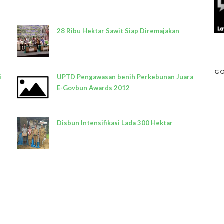
n
28 Ribu Hektar Sawit Siap Diremajakan
GO
i
UPTD Pengawasan benih Perkebunan Juara
E-Govbun Awards 2012
h
Disbun Intensifikasi Lada 300 Hektar