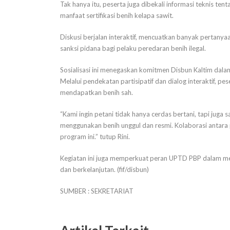
Tak hanya itu, peserta juga dibekali informasi teknis t
manfaat sertifikasi benih kelapa sawit.
Diskusi berjalan interaktif, mencuatkan banyak pertanyaa
sanksi pidana bagi pelaku peredaran benih ilegal.
Sosialisasi ini menegaskan komitmen Disbun Kaltim dal
Melalui pendekatan partisipatif dan dialog interaktif, p
mendapatkan benih sah.
“Kami ingin petani tidak hanya cerdas bertani, tapi ju
menggunakan benih unggul dan resmi. Kolaborasi antara 
program ini.” tutup Rini.
Kegiatan ini juga memperkuat peran UPTD PBP dalam men
dan berkelanjutan. (fif/disbun)
SUMBER : SEKRETARIAT