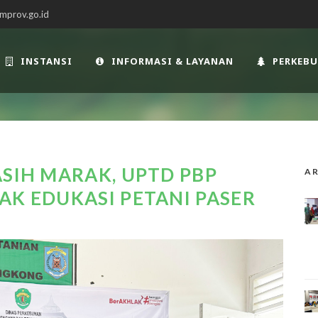
mprov.go.id
INSTANSI
INFORMASI & LAYANAN
PERKEB
ASIH MARAK, UPTD PBP
AR
AK EDUKASI PETANI PASER