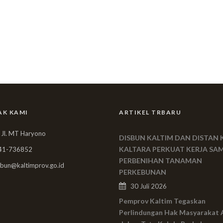
AK KAMI
ARTIKEL TRBARU
 Jl. MT Haryono
DISBUN KALTIM DAN DISTAN 
KALTARA PERKUAT KERJA SA
41-736852
PERBENIHAN TANAMAN
bun@kaltimprov.go.id
PERKEBUNAN
30 Juli 2026
Pemprov Kaltim Tegaskan
Perlindungan Hak Masyarakat 