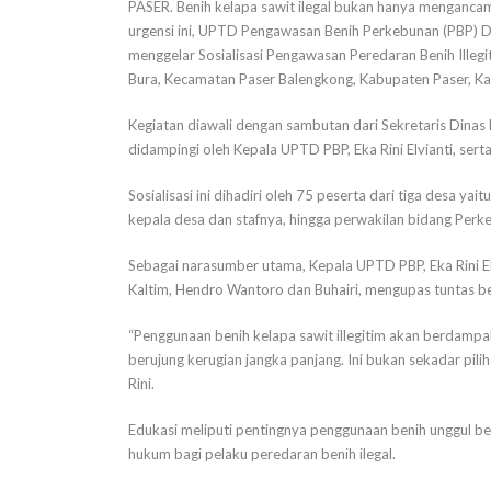
PASER. Benih kelapa sawit ilegal bukan hanya mengancam
urgensi ini, UPTD Pengawasan Benih Perkebunan (PBP) D
menggelar Sosialisasi Pengawasan Peredaran Benih Illegit
Bura, Kecamatan Paser Balengkong, Kabupaten Paser, K
Kegiatan diawali dengan sambutan dari Sekretaris Dinas
didampingi oleh Kepala UPTD PBP, Eka Rini Elvianti, ser
Sosialisasi ini dihadiri oleh 75 peserta dari tiga desa yait
kepala desa dan stafnya, hingga perwakilan bidang Per
Sebagai narasumber utama, Kepala UPTD PBP, Eka Rini 
Kaltim, Hendro Wantoro dan Buhairi, mengupas tuntas ber
“Penggunaan benih kelapa sawit illegitim akan berdampak
berujung kerugian jangka panjang. Ini bukan sekadar pili
Rini.
Edukasi meliputi pentingnya penggunaan benih unggul bers
hukum bagi pelaku peredaran benih ilegal.