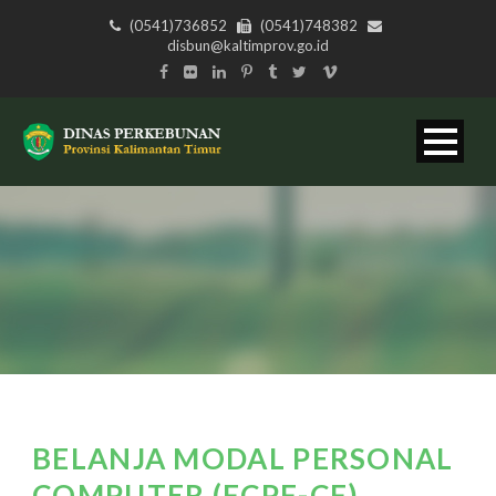
(0541)736852
(0541)748382
disbun@kaltimprov.go.id
BELANJA MODAL PERSONAL
COMPUTER (FCPF-CF)