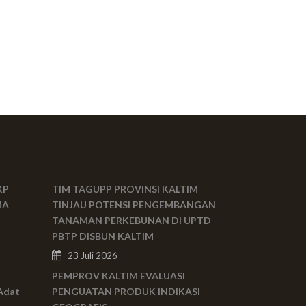
KP
TIM TAGUPP PROVINSI KALTIM
MA
TINJAU POTENSI PENGEMBANGAN
TANAMAN PERKEBUNAN DI UPTD
PBTP DISBUN KALTIM
23 Juli 2026
PEMPROV KALTIM EVALUASI
Adat
PENGUATAN PRODUK INDIKASI