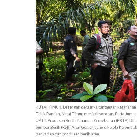
KUTAI TIMUR. Di tengah derasnya tantangan ketahanan e
Teluk Pandan, Kutai Timur, menjadi sorotan. Pada Jum
UPTD Produsen Benih Tanaman Perkebunan (PBTP) Dina
Sumber Benih (KSB) Aren Genjah yang dikelola Kelompok 
penyadap dan produsen benih aren.