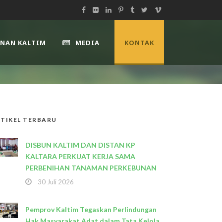
UNAN KALTIM
MEDIA
KONTAK
TIKEL TERBARU
DISBUN KALTIM DAN DISTAN KP
KALTARA PERKUAT KERJA SAMA
PERBENIHAN TANAMAN PERKEBUNAN
30 Juli 2026
Pemprov Kaltim Tegaskan Perlindungan
Hak Masyarakat Adat dalam Tata Kelola