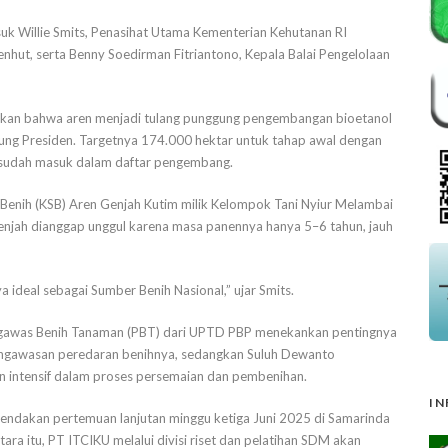
asuk Willie Smits, Penasihat Utama Kementerian Kehutanan RI
enhut, serta Benny Soedirman Fitriantono, Kepala Balai Pengelolaan
rkan bahwa aren menjadi tulang punggung pengembangan bioetanol
ung Presiden. Targetnya 174.000 hektar untuk tahap awal dengan
sudah masuk dalam daftar pengembang.
r Benih (KSB) Aren Genjah Kutim milik Kelompok Tani Nyiur Melambai
njah dianggap unggul karena masa panennya hanya 5–6 tahun, jauh
 ideal sebagai Sumber Benih Nasional,” ujar Smits.
engawas Benih Tanaman (PBT) dari UPTD PBP menekankan pentingnya
pengawasan peredaran benihnya, sedangkan Suluh Dewanto
intensif dalam proses persemaian dan pembenihan.
IN
endakan pertemuan lanjutan minggu ketiga Juni 2025 di Samarinda
a itu, PT ITCIKU melalui divisi riset dan pelatihan SDM akan