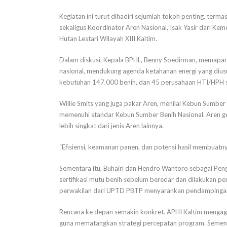
Kegiatan ini turut dihadiri sejumlah tokoh penting, term
sekaligus Koordinator Aren Nasional, Isak Yasir dari Kem
Hutan Lestari Wilayah XIII Kaltim.
Dalam diskusi, Kepala BPHL, Benny Soedirman, memapa
nasional, mendukung agenda ketahanan energi yang dius
kebutuhan 147.000 benih, dan 45 perusahaan HTI/HPH 
Willie Smits yang juga pakar Aren, menilai Kebun Sumbe
memenuhi standar Kebun Sumber Benih Nasional. Aren ge
lebih singkat dari jenis Aren lainnya.
“Efisiensi, keamanan panen, dan potensi hasil membuatnya
Sementara itu, Buhairi dan Hendro Wantoro sebagai P
sertifikasi mutu benih sebelum beredar dan dilakukan 
perwakilan dari UPTD PBTP menyarankan pendampingan 
Rencana ke depan semakin konkret. APHI Kaltim mengag
guna mematangkan strategi percepatan program. Sementar