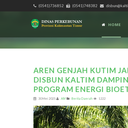
(0541)736852
(0541)748382
disbun@kalti
HOME
AREN GENJAH KUTIM JA
DISBUN KALTIM DAMPI
PROGRAM ENERGI BIOE
30 Mei 2025
Afif
Berita Daerah
1222