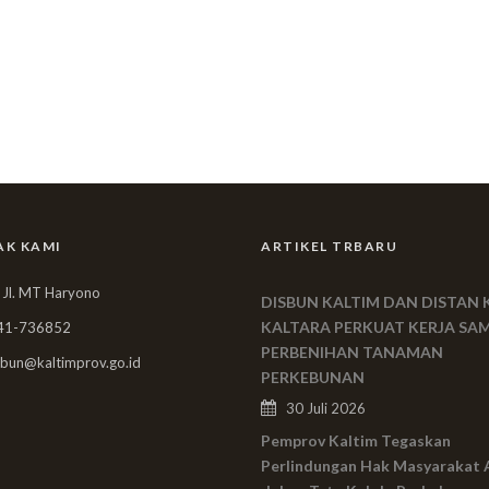
AK KAMI
ARTIKEL TRBARU
 Jl. MT Haryono
DISBUN KALTIM DAN DISTAN 
KALTARA PERKUAT KERJA SA
41-736852
PERBENIHAN TANAMAN
bun@kaltimprov.go.id
PERKEBUNAN
30 Juli 2026
Pemprov Kaltim Tegaskan
Perlindungan Hak Masyarakat 