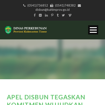
(0541)736852
(0541)748382
disbun@kaltimprov.go.id
APEL DISBUN TEGASKAN
KOMITMEN WUJUDKAN